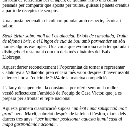
pensada per compartir que aposta per truites, guisats i platets creatius
a partir de receptes de sempre.
Una aposta per enaltir el culinari popular amb respecte, tècnica i
sabor.
Steak tàrtar sobre moll de l’os glacejat, Brioix de cansalada, Truita
de tòfona i brie, o el Lingot de cua de bou amb parmentier
en són
només alguns exemples. Una carta que evoluciona cada temporada i
distingeix el restaurant com un dels més dinàmics del Baix
Llobregat.
Aquest darrer reconeixement i l’oportunitat de tornar a representar
Catalunya a Valladolid pren encara més valor després d’haver assolit
el tercer lloc a l’edició de 2024 de la mateixa competició.
L’afany de superació i la constància per oferir sempre la millor
versió reflecteixen l’ambició de l’equip de Casa Víctor, que ja es
prepara per afrontar el repte nacional.
Aquesta primera classificació suposa “
un èxit i una satisfacció molt
gran
” per a
Martí
, sobretot després de la feina i l’esforç diaris dels
darrers tres anys,
“per intentar posicionar aquesta humil casa al
mapa gastronòmic naciona
l”.