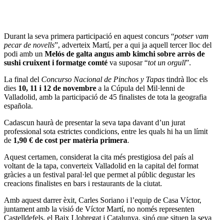
Durant la seva primera participació en aquest concurs “
potser vam
pecar de novells
”, adverteix Martí, per a qui ja aquell tercer lloc del
podi amb un
Melós de galta angus amb kimchi sobre arròs de
sushi cruixent i formatge comté
va suposar “
tot un orgull
”.
La final del
Concurso Nacional de Pinchos y Tapas
tindrà lloc els
dies
10, 11 i 12 de novembre
a la Cúpula del Mil·lenni de
Valladolid, amb la participació de 45 finalistes de tota la geografia
española.
Cadascun haurà de presentar la seva tapa davant d’un jurat
professional sota estrictes condicions, entre les quals hi ha un límit
de
1,90 € de cost per matèria primera
.
Aquest certamen, considerat la cita més prestigiosa del país al
voltant de la tapa, converteix Valladolid en la capital del format
gràcies a un festival paral·lel que permet al públic degustar les
creacions finalistes en bars i restaurants de la ciutat.
Amb aquest darrer èxit, Carles Soriano i l’equip de Casa Víctor,
juntament amb la visió de Víctor Martí, no només representen
Castelldefels, el Baix Llobregat i Catalunya, sinó que situen la seva