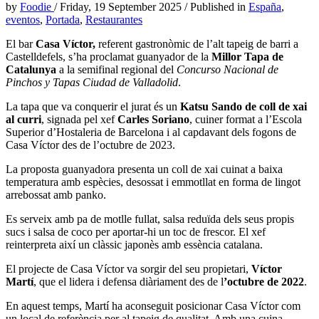
by
Foodie
/
Friday, 19 September 2025
/
Published in
España
,
eventos
,
Portada
,
Restaurantes
El bar
Casa Víctor,
referent gastronòmic de l’alt tapeig de barri a
Castelldefels, s’ha proclamat guanyador de la
Millor Tapa de
Catalunya
a la semifinal regional del
Concurso Nacional de
Pinchos y Tapas Ciudad de Valladolid
.
La tapa que va conquerir el jurat és un
Katsu Sando de coll de xai
al curri
, signada pel xef
Carles Soriano
, cuiner format a l’Escola
Superior d’Hostaleria de Barcelona i al capdavant dels fogons de
Casa Víctor des de l’octubre de 2023.
La proposta guanyadora presenta un coll de xai cuinat a baixa
temperatura amb espècies, desossat i emmotllat en forma de lingot
arrebossat amb panko.
Es serveix amb pa de motlle fullat, salsa reduïda dels seus propis
sucs i salsa de coco per aportar-hi un toc de frescor. El xef
reinterpreta així un clàssic japonès amb essència catalana.
El projecte de Casa Víctor va sorgir del seu propietari,
Víctor
Martí
, que el lidera i defensa diàriament des de l
’octubre de 2022
.
En aquest temps, Martí ha aconseguit posicionar Casa Víctor com
un local de referència per al tapeig de qualitat. Amb una cuina