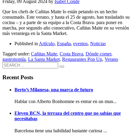
Friday, 09 August 2024
by
Isabel Conde
Que los chefs de Cañitas Maite lo están petando es un hecho
consumado. Este verano, y hasta el 25 de agosto, han trasladado su
cocina – y a parte de su equipo a la Costa Brava- para poner en
marcha, por segundo año consecutivo, Cañitas Maite en su versión
más veraniega en la Santa Market.
Published in
Artículo
,
España
,
eventos
,
Noticias
Tagged under:
Cañitas Maite
,
Costa Brava
,
Dónde comer
,
gastronomía
,
La Santa Market
,
Restaurantes Pop Up
,
Verano
Recent Posts
Berto’s Milanesa, una marca de futuro
Hablar con Alberto Bonhomme es entrar en un mun...
Eleven BCN, la terraza del centro que no sabías que
necesitabas
Barcelona tiene una habilidad bastante curiosa ...