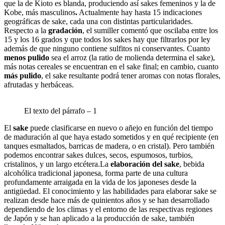
que la de Kioto
es blanda, produciendo así sakes femeninos y la de
Kobe, más masculinos
.
Actualmente hay hasta 15 indicaciones
geográficas de sake, cada una con distintas particularidades.
Respecto a la
gradación
, el sumiller comentó que oscilaba entre los
15 y los 16 grados y que todos los sakes hay que filtrarlos por ley
además de que ninguno contiene sulfitos ni conservantes. Cuanto
menos pulido
sea el arroz (la ratio de molienda determina el sake),
más notas cereales se encuentran en el sake final; en cambio, cuanto
más pulido
, el sake resultante podrá tener aromas con notas florales,
afrutadas y herbáceas.
El texto del párrafo – 1
El
sake
puede clasificarse en nuevo o añejo en función del tiempo
de maduración al que haya estado sometidos y en qué recipiente (en
tanques esmaltados, barricas de madera, o en cristal). Pero también
podemos encontrar sakes dulces, secos, espumosos, turbios,
cristalinos, y un largo etcétera.La
elaboración del sake
, bebida
alcohólica tradicional japonesa, forma parte de una cultura
profundamente arraigada en la vida de los japoneses desde la
antigüedad. El conocimiento y las habilidades para elaborar sake se
realizan desde hace más de quinientos años y se han desarrollado
dependiendo de los climas y el entorno de las respectivas regiones
de Japón y se han aplicado a la producción de sake, también