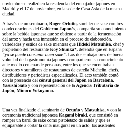
noviembre se realizó en la residencia del embajador japonés en
Madrid y el 17 de noviembre, en la sede de Casa Asia de la misma
ciudad.
A través de un seminario,
Roger Ortuño,
sumiller de sake con tres
condecoraciones del
Gobierno Japonés
, compartía su conocimiento
sobre la bebida japonesa que se obtiene a partir de la fermentación
del arroz y hacía una inmersión en el proceso de elaboración,
variedades y estilos de sake mientras que
Hideki Matsuhisa,
chef y
propietario del restaurante
Koy Shunka*,
defendía que en España
“ya se puede consumir buen sake”.
Los dos embajadores de buena
voluntad de la gastronomía japonesa
compartieron su conocimiento
ante medio centenar de personas, entre los que se encontraban
directores y sumilleres de restaurantes de estrella Michelin, chefs,
distribuidores y periodistas especializados. El acto también contó
con la presencia del
cónsul general del Japón
en
Barcelona,
Yasushi Sato
y con representación de la
Agencia Tributaria de
Japón
,
Minoru Yokoyama
.
Una vez finalizado el seminario de
Ortuño
y
Matsuhisa
, y con la
ceremonia tradicional japonesa
Kagami biraki
, que consistió en
romper un barril de sake como pistoletazo de salida y que es
equiparable a cortar la cinta inaugural en un acto, los asistentes