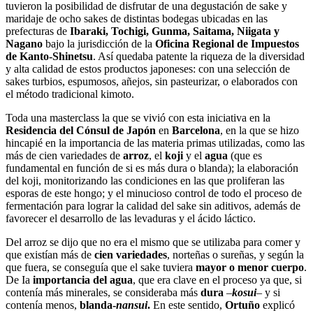
tuvieron la posibilidad de disfrutar de una degustación de sake y
maridaje de ocho sakes de distintas bodegas ubicadas en las
prefecturas de
Ibaraki, Tochigi, Gunma, Saitama, Niigata y
Nagano
bajo la jurisdicción de la
Oficina Regional de Impuestos
de Kanto-Shinetsu
. Así quedaba patente la riqueza de la diversidad
y alta calidad de estos productos japoneses: con una selección de
sakes turbios, espumosos, añejos, sin pasteurizar, o elaborados con
el método tradicional kimoto.
Toda una masterclass la que se vivió con esta iniciativa en la
Residencia del Cónsul de Japón
en
Barcelona
, en la que se hizo
hincapié en la importancia de las materia primas utilizadas, como las
más de cien variedades de
arroz
, el
koji
y el
agua
(que es
fundamental en función de si es más dura o blanda); la elaboración
del koji, monitorizando las condiciones en las que proliferan las
esporas de este hongo; y el minucioso control de todo el proceso de
fermentación para lograr la calidad del sake sin aditivos, además de
favorecer el desarrollo de las levaduras y el ácido láctico.
Del arroz se dijo que no era el mismo que se utilizaba para comer y
que existían más de
cien variedades
, norteñas o sureñas, y según la
que fuera, se conseguía que el sake tuviera
mayor o menor cuerpo
.
De Ia
importancia del agua
, que era clave en el proceso ya que, si
contenía más minerales, se consideraba más
dura
–
kosui
– y si
contenía menos,
blanda-
nansui
.
En este sentido,
Ortuño
explicó